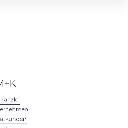
M+K
 Kanzlei
ternehmen
vatkunden