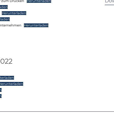
Dow
r zum Drucken
Herunterladen
laden
Herunterladen
rladen
 Unternehmen
Herunterladen
2022
terladen
Herunterladen
n
n