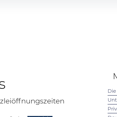
s
Die
leiöffnungszeiten
Un
Pri